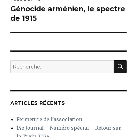
de
Génocide arménien, le spectre
de 1915
l’article
REC
Recherche
pour
:
ARTICLES RÉCENTS
Fermeture de l’association
14e Journal – Numéro spécial – Retour sur
le Train 2024