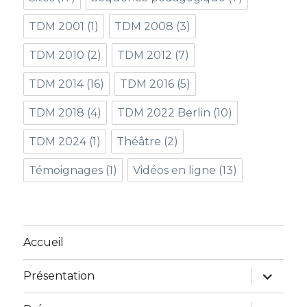
TDM 2001
(1)
TDM 2008
(3)
TDM 2010
(2)
TDM 2012
(7)
TDM 2014
(16)
TDM 2016
(5)
TDM 2018
(4)
TDM 2022 Berlin
(10)
TDM 2024
(1)
Théâtre
(2)
Témoignages
(1)
Vidéos en ligne
(13)
Accueil
ouvrir
Présentation
le
sous-
menu
ouvrir