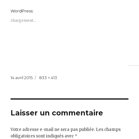
WordPress:
chargement…
Publié
Taille
14 avril 2015
833 × 413
le
réelle
Laisser un commentaire
Votre adresse e-mail ne sera pas publiée.
Les champs
obligatoires sont indiqués avec
*