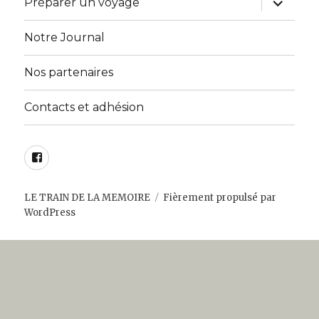
Préparer un voyage
le
sous-
menu
Notre Journal
Nos partenaires
Contacts et adhésion
Facebook
LE TRAIN DE LA MEMOIRE
Fièrement propulsé par
WordPress