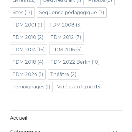
Livres
(22)
Oeuvres d'art
(1)
Photos
(2)
Sites
(17)
Séquence pédagogique
(7)
TDM 2001
(1)
TDM 2008
(3)
TDM 2010
(2)
TDM 2012
(7)
TDM 2014
(16)
TDM 2016
(5)
TDM 2018
(4)
TDM 2022 Berlin
(10)
TDM 2024
(1)
Théâtre
(2)
Témoignages
(1)
Vidéos en ligne
(13)
Accueil
ouvrir