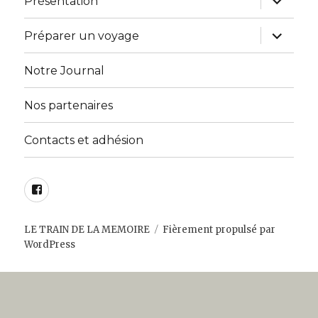
Présentation
le
sous-
menu
ouvrir
Préparer un voyage
le
sous-
menu
Notre Journal
Nos partenaires
Contacts et adhésion
Facebook
LE TRAIN DE LA MEMOIRE
Fièrement propulsé par
WordPress