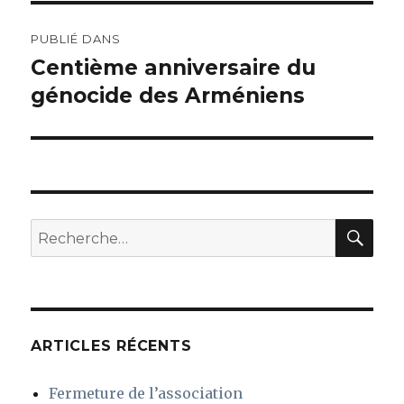
Navigation
PUBLIÉ DANS
de
Centième anniversaire du
génocide des Arméniens
l’article
REC
Recherche
pour
:
ARTICLES RÉCENTS
Fermeture de l’association