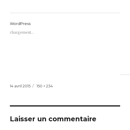
WordPress:
chargement…
Publié
Taille
14 avril 2015
150 × 234
le
réelle
Laisser un commentaire