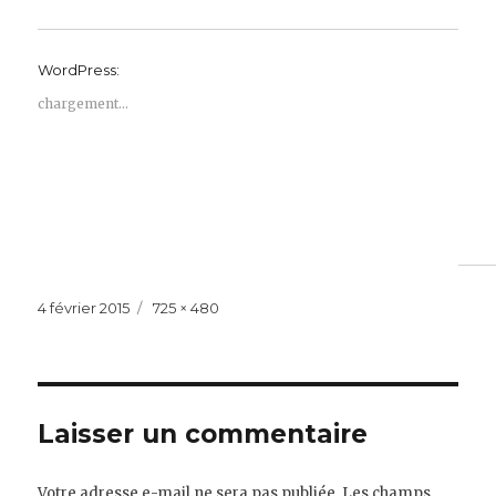
WordPress:
chargement…
Publié
Taille
4 février 2015
725 × 480
le
réelle
Laisser un commentaire
Votre adresse e-mail ne sera pas publiée.
Les champs