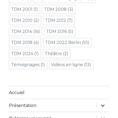
TDM 2001
(1)
TDM 2008
(3)
TDM 2010
(2)
TDM 2012
(7)
TDM 2014
(16)
TDM 2016
(5)
TDM 2018
(4)
TDM 2022 Berlin
(10)
TDM 2024
(1)
Théâtre
(2)
Témoignages
(1)
Vidéos en ligne
(13)
Accueil
ouvrir
Présentation
le
sous-
menu
ouvrir