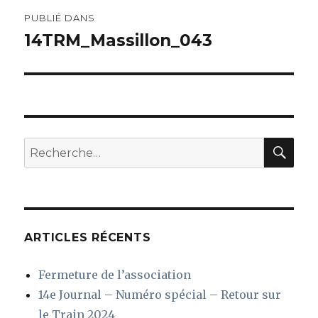
Navigation
PUBLIÉ DANS
de
14TRM_Massillon_043
l’article
REC
Recherche
pour
:
ARTICLES RÉCENTS
Fermeture de l’association
14e Journal – Numéro spécial – Retour sur
le Train 2024