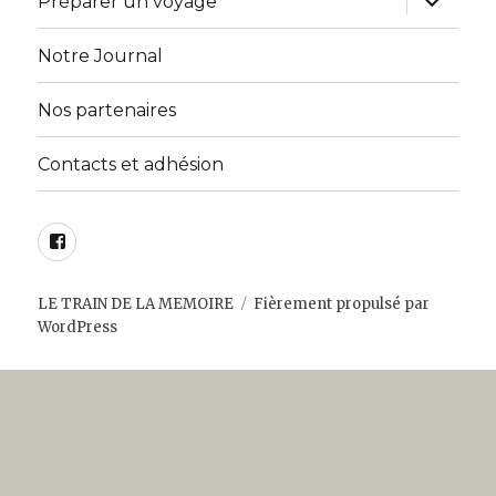
Préparer un voyage
le
sous-
menu
Notre Journal
Nos partenaires
Contacts et adhésion
Facebook
LE TRAIN DE LA MEMOIRE
Fièrement propulsé par
WordPress