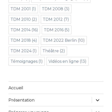
TDM 2001
(1)
TDM 2008
(3)
TDM 2010
(2)
TDM 2012
(7)
TDM 2014
(16)
TDM 2016
(5)
TDM 2018
(4)
TDM 2022 Berlin
(10)
TDM 2024
(1)
Théâtre
(2)
Témoignages
(1)
Vidéos en ligne
(13)
Accueil
ouvrir
Présentation
le
sous-
menu
ouvrir