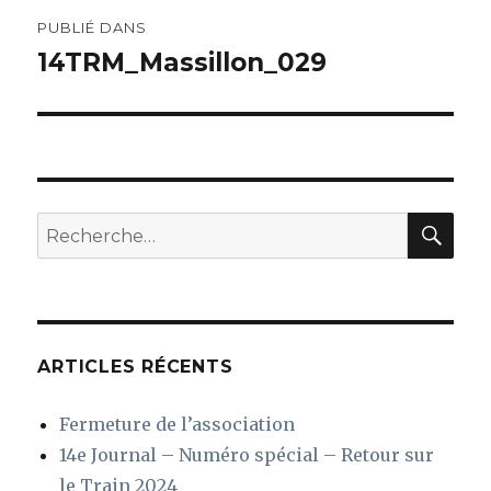
Navigation
PUBLIÉ DANS
de
14TRM_Massillon_029
l’article
REC
Recherche
pour
:
ARTICLES RÉCENTS
Fermeture de l’association
14e Journal – Numéro spécial – Retour sur
le Train 2024