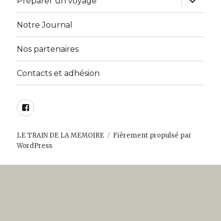
Préparer un voyage
le
sous-
menu
Notre Journal
Nos partenaires
Contacts et adhésion
Facebook
LE TRAIN DE LA MEMOIRE
Fièrement propulsé par
WordPress