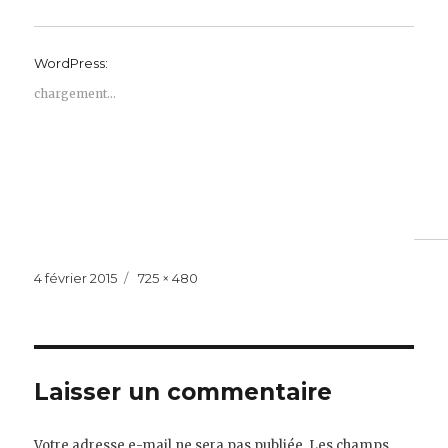
WordPress:
chargement…
Publié
Taille
4 février 2015
725 × 480
le
réelle
Laisser un commentaire
Votre adresse e-mail ne sera pas publiée.
Les champs