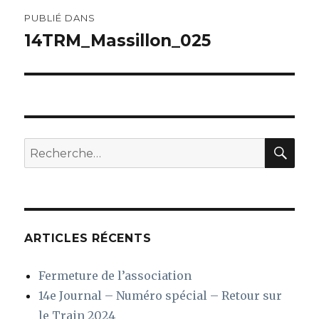
Navigation
PUBLIÉ DANS
de
14TRM_Massillon_025
l’article
REC
Recherche
pour
:
ARTICLES RÉCENTS
Fermeture de l’association
14e Journal – Numéro spécial – Retour sur
le Train 2024