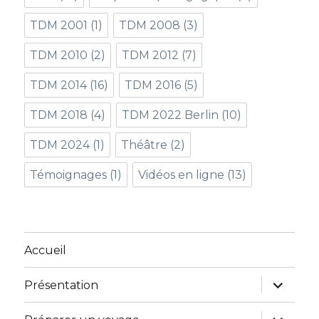
TDM 2001
(1)
TDM 2008
(3)
TDM 2010
(2)
TDM 2012
(7)
TDM 2014
(16)
TDM 2016
(5)
TDM 2018
(4)
TDM 2022 Berlin
(10)
TDM 2024
(1)
Théâtre
(2)
Témoignages
(1)
Vidéos en ligne
(13)
Accueil
ouvrir
Présentation
le
sous-
menu
ouvrir