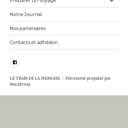
Préparer un voyage
le
sous-
menu
Notre Journal
Nos partenaires
Contacts et adhésion
Facebook
LE TRAIN DE LA MEMOIRE
Fièrement propulsé par
WordPress