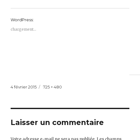
WordPress:
chargement…
Publié
Taille
4 février 2015
725 × 480
le
réelle
Laisser un commentaire
Votre adresse e-mail ne sera pas publiée.
Les champs