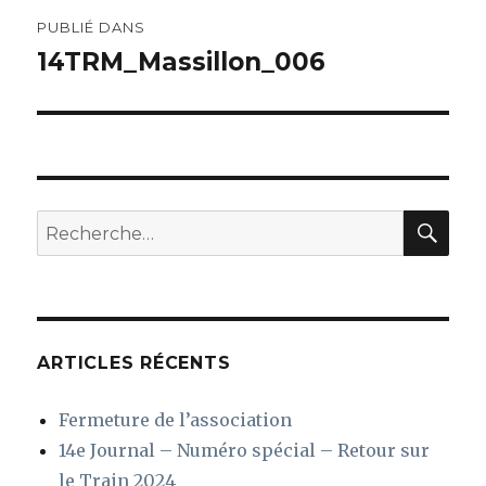
Navigation
PUBLIÉ DANS
de
14TRM_Massillon_006
l’article
REC
Recherche
pour
:
ARTICLES RÉCENTS
Fermeture de l’association
14e Journal – Numéro spécial – Retour sur
le Train 2024