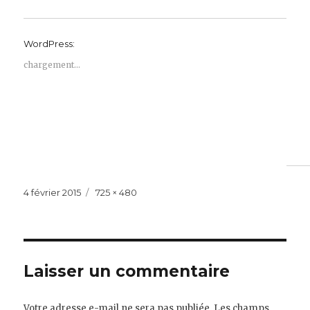
WordPress:
chargement…
Publié
Taille
4 février 2015
725 × 480
le
réelle
Laisser un commentaire
Votre adresse e-mail ne sera pas publiée.
Les champs