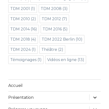
TDM 2001
(1)
TDM 2008
(3)
TDM 2010
(2)
TDM 2012
(7)
TDM 2014
(16)
TDM 2016
(5)
TDM 2018
(4)
TDM 2022 Berlin
(10)
TDM 2024
(1)
Théâtre
(2)
Témoignages
(1)
Vidéos en ligne
(13)
Accueil
ouvrir
Présentation
le
sous-
menu
ouvrir