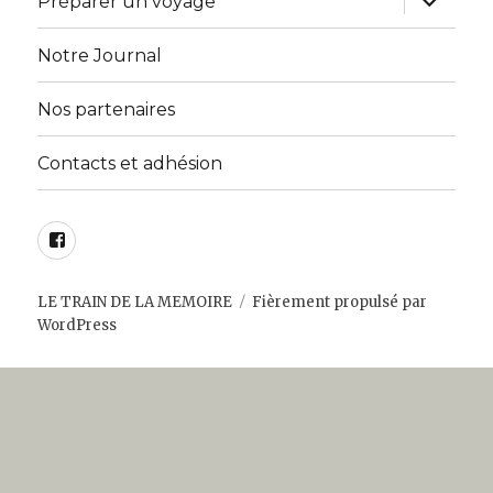
Préparer un voyage
le
sous-
menu
Notre Journal
Nos partenaires
Contacts et adhésion
Facebook
LE TRAIN DE LA MEMOIRE
Fièrement propulsé par
WordPress