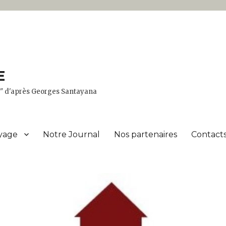
E
er" d'après Georges Santayana
yage
Notre Journal
Nos partenaires
Contacts