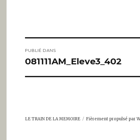
Navigation
PUBLIÉ DANS
de
081111AM_Eleve3_402
l’article
LE TRAIN DE LA MEMOIRE
Fièrement propulsé par 