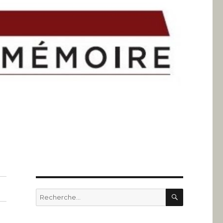
RECHERC
Recherche
pour
: