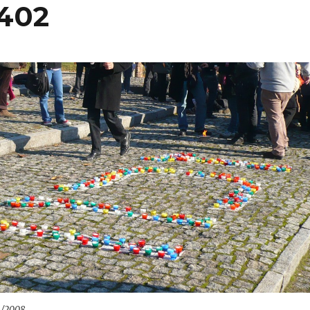
_402
1/2008