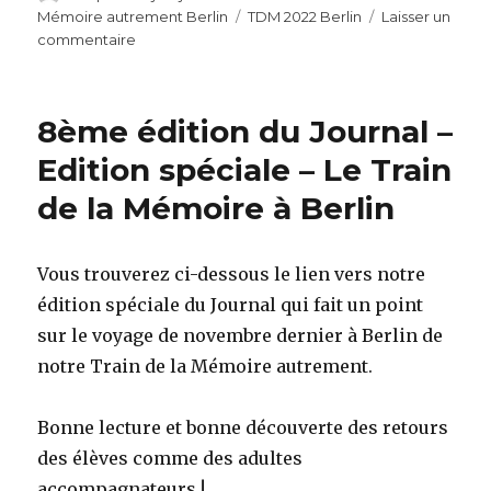
le
Étiquettes
Mémoire autrement Berlin
TDM 2022 Berlin
Laisser un
sur
commentaire
Train
de
la
8ème édition du Journal –
Mémoire
Berlin
Edition spéciale – Le Train
–
de la Mémoire à Berlin
Musée
de
la
Conférence
Vous trouverez ci-dessous le lien vers notre
de
édition spéciale du Journal qui fait un point
Wannsee
sur le voyage de novembre dernier à Berlin de
notre Train de la Mémoire autrement.
Bonne lecture et bonne découverte des retours
des élèves comme des adultes
accompagnateurs !