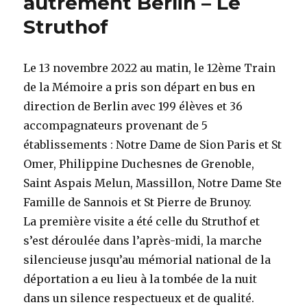
autrement Berlin – Le
Berlin
Struthof
–
Musée
juif
de
Le 13 novembre 2022 au matin, le 12ème Train
Berlin
de la Mémoire a pris son départ en bus en
direction de Berlin avec 199 élèves et 36
accompagnateurs provenant de 5
établissements : Notre Dame de Sion Paris et St
Omer, Philippine Duchesnes de Grenoble,
Saint Aspais Melun, Massillon, Notre Dame Ste
Famille de Sannois et St Pierre de Brunoy.
La première visite a été celle du Struthof et
s’est déroulée dans l’après-midi, la marche
silencieuse jusqu’au mémorial national de la
déportation a eu lieu à la tombée de la nuit
dans un silence respectueux et de qualité.