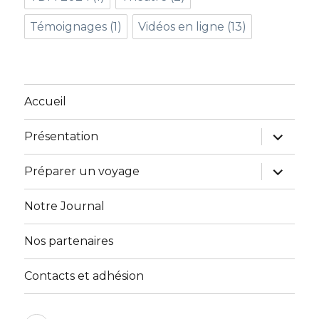
Témoignages
(1)
Vidéos en ligne
(13)
Accueil
ouvrir
Présentation
le
sous-
menu
ouvrir
Préparer un voyage
le
sous-
menu
Notre Journal
Nos partenaires
Contacts et adhésion