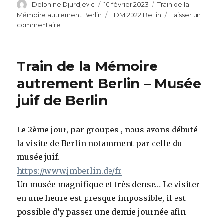
Auteur
Publié
Catégories
Delphine Djurdjevic
10 février 2023
Train de la
le
Étiquettes
Mémoire autrement Berlin
TDM 2022 Berlin
Laisser un
sur
commentaire
Train
de
la
Train de la Mémoire
Mémoire
autrement
autrement Berlin – Musée
Berlin
juif de Berlin
–
Les
lieux
de
Le 2ème jour, par groupes , nous avons débuté
mémoire
la visite de Berlin notamment par celle du
musée juif.
https://www.jmberlin.de/fr
Un musée magnifique et très dense… Le visiter
en une heure est presque impossible, il est
possible d’y passer une demie journée afin