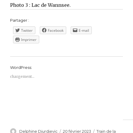
Photo 3 : Lac de Wannsee.
Partager :
Twitter
Facebook
E-mail
Imprimer
WordPress:
chargement…
Auteur
Publié
Catégories
Delphine Djurdjevic
20 février 2023
Train de la