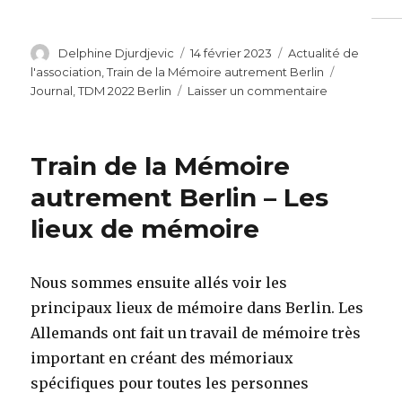
Auteur
Publié
Catégories
Delphine Djurdjevic
14 février 2023
Actualité de
le
Étiquettes
l'association
,
Train de la Mémoire autrement Berlin
sur
Journal
,
TDM 2022 Berlin
Laisser un commentaire
8ème
édition
du
Train de la Mémoire
Journal
–
autrement Berlin – Les
Edition
lieux de mémoire
spéciale
–
Le
Train
Nous sommes ensuite allés voir les
de
principaux lieux de mémoire dans Berlin. Les
la
Allemands ont fait un travail de mémoire très
Mémoire
à
important en créant des mémoriaux
Berlin
spécifiques pour toutes les personnes