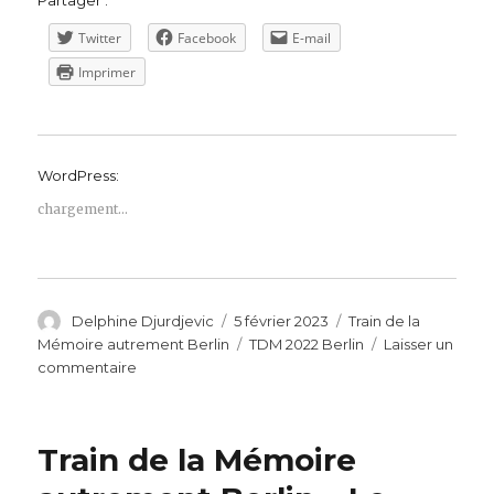
Partager :
Twitter
Facebook
E-mail
Imprimer
WordPress:
chargement…
Auteur
Publié
Catégories
Delphine Djurdjevic
5 février 2023
Train de la
le
Étiquettes
Mémoire autrement Berlin
TDM 2022 Berlin
Laisser un
sur
commentaire
Train
de
la
Train de la Mémoire
Mémoire
autrement